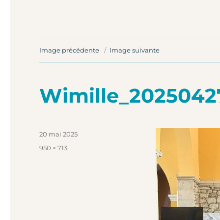
Image précédente
Image suivante
Wimille_202504
Publié
20 mai 2025
le
Taille
950 × 713
réelle