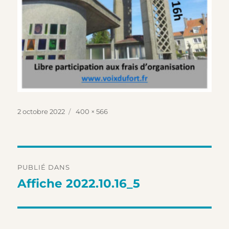
Publié
Taille
2 octobre 2022
400 × 566
le
réelle
Navigation
PUBLIÉ DANS
de
Affiche 2022.10.16_5
l’article