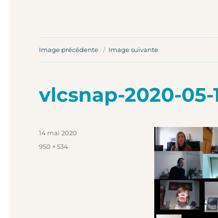
Image précédente
Image suivante
vlcsnap-2020-05
Publié
14 mai 2020
le
Taille
950 × 534
réelle