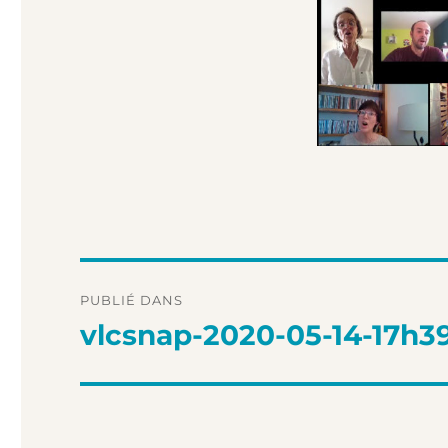
Navigation
PUBLIÉ DANS
de
vlcsnap-2020-05-14-17h
l’article