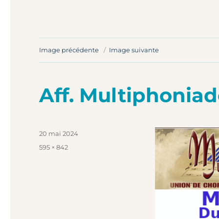
Image précédente
Image suivante
Aff. Multiphoniad
Publié
20 mai 2024
le
Taille
595 × 842
réelle