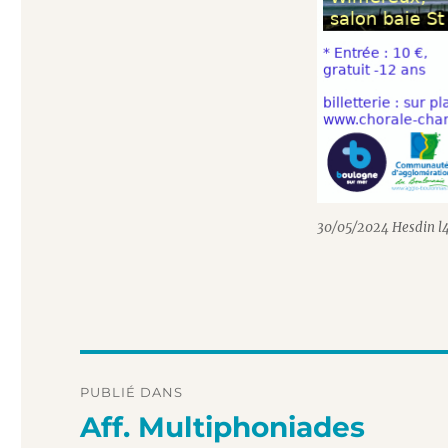
30/05/2024 Hesdin l
Navigation
PUBLIÉ DANS
de
Aff. Multiphoniades