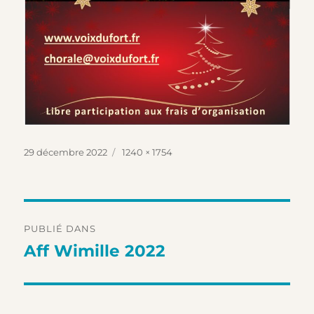
Publié
Taille
29 décembre 2022
1240 × 1754
le
réelle
Navigation
PUBLIÉ DANS
de
Aff Wimille 2022
l’article