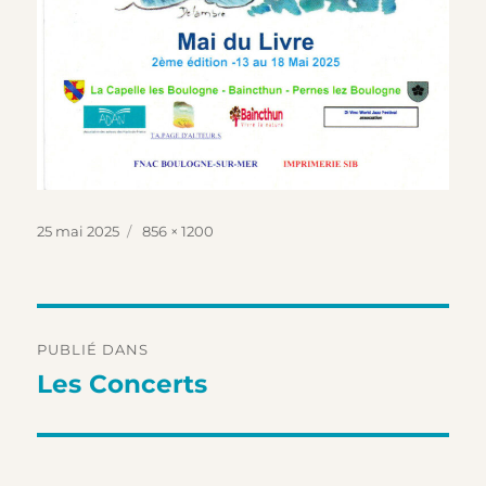
Publié
Taille
25 mai 2025
856 × 1200
le
réelle
Navigation
PUBLIÉ DANS
de
Les Concerts
l’article