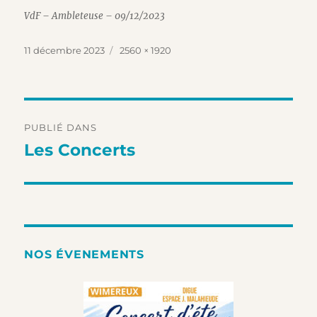
VdF – Ambleteuse – 09/12/2023
Publié
Taille
11 décembre 2023
2560 × 1920
le
réelle
Navigation
PUBLIÉ DANS
de
Les Concerts
l’article
NOS ÉVENEMENTS