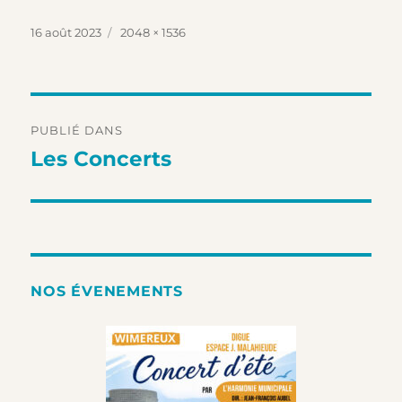
Publié
Taille
16 août 2023
2048 × 1536
le
réelle
Navigation
PUBLIÉ DANS
de
Les Concerts
l’article
NOS ÉVENEMENTS