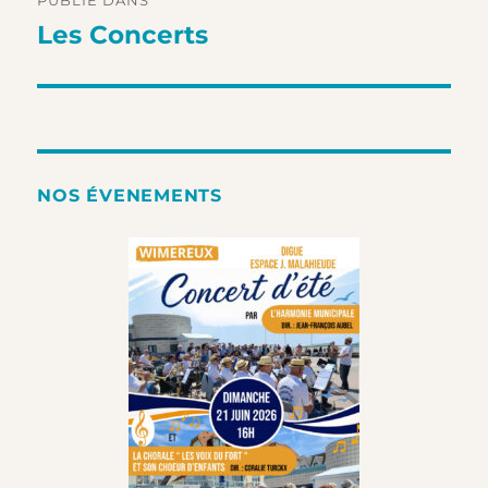
PUBLIÉ DANS
de
Les Concerts
l’article
NOS ÉVENEMENTS