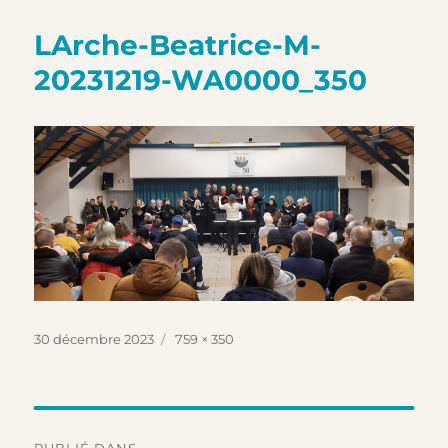
LArche-Beatrice-M-
20231219-WA0000_350
Publié
Taille
30 décembre 2023
759 × 350
le
réelle
Navigation